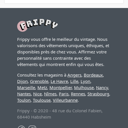
Frippy vous offre le meilleur du vintage. Nous
valorisons des vêtements uniques, éthiques, et
disponibles près de chez vous. Affirmez votre
personnalité sans contrainte avec des
vêtements qui montrent enfin qui vous êtes.
Consultez les magasins à
Angers
,
Bordeaux
,
Dijon
,
Grenoble
,
Le Havre
,
Lille
,
Lyon
,
Marseille
,
Metz
,
Montpellier
,
Mulhouse
,
Nancy
,
Nantes
,
Nice
,
Nîmes
,
Paris
,
Rennes
,
Strasbourg
,
Toulon
,
Toulouse
,
Villeurbanne
.
Frippy - © 2020 - 48 rue du Colonel Fabien,
68440 Habsheim
Facebook
Instagram