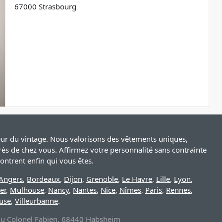
67000 Strasbourg
leur du vintage. Nous valorisons des vêtements uniques,
rès de chez vous. Affirmez votre personnalité sans contrainte
ntrent enfin qui vous êtes.
Angers
,
Bordeaux
,
Dijon
,
Grenoble
,
Le Havre
,
Lille
,
Lyon
,
er
,
Mulhouse
,
Nancy
,
Nantes
,
Nice
,
Nîmes
,
Paris
,
Rennes
,
use
,
Villeurbanne
.
 du Colonel Fabien, 68440 Habsheim