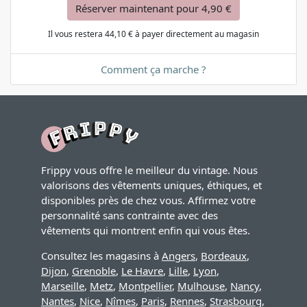
Réserver maintenant pour 4,90 €
Il vous restera 44,10 € à payer directement au magasin
Comment ça marche ?
Frippy vous offre le meilleur du vintage. Nous
valorisons des vêtements uniques, éthiques, et
disponibles près de chez vous. Affirmez votre
personnalité sans contrainte avec des
vêtements qui montrent enfin qui vous êtes.
Consultez les magasins à
Angers
,
Bordeaux
,
Dijon
,
Grenoble
,
Le Havre
,
Lille
,
Lyon
,
Marseille
,
Metz
,
Montpellier
,
Mulhouse
,
Nancy
,
Nantes
,
Nice
,
Nîmes
,
Paris
,
Rennes
,
Strasbourg
,