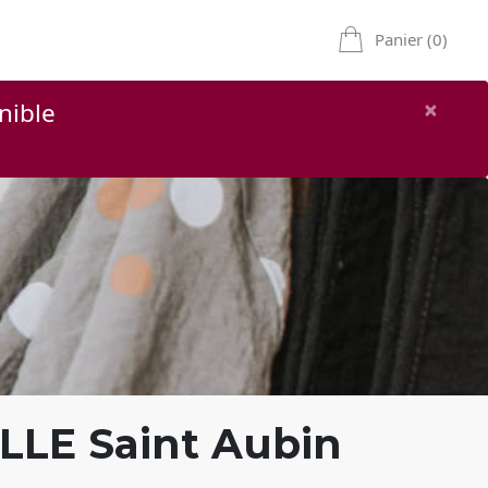
Panier (0)
×
nible
LLE Saint Aubin