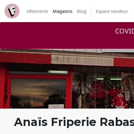
Vêtements
Magasins
Blog
Espace vendeur
COVID
Anaïs Friperie Raba