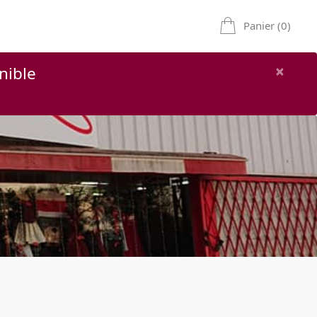
Panier (0)
×
nible