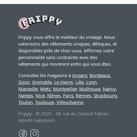
Frippy vous offre le meilleur du vintage. Nous
valorisons des vêtements uniques, éthiques, et
disponibles près de chez vous. Affirmez votre
personnalité sans contrainte avec des
vêtements qui montrent enfin qui vous êtes.
Consultez les magasins à
Angers
,
Bordeaux
,
Dijon
,
Grenoble
,
Le Havre
,
Lille
,
Lyon
,
Marseille
,
Metz
,
Montpellier
,
Mulhouse
,
Nancy
,
Nantes
,
Nice
,
Nîmes
,
Paris
,
Rennes
,
Strasbourg
,
Toulon
,
Toulouse
,
Villeurbanne
.
Frippy - © 2020 - 48 rue du Colonel Fabien,
68440 Habsheim
Facebook
Instagram