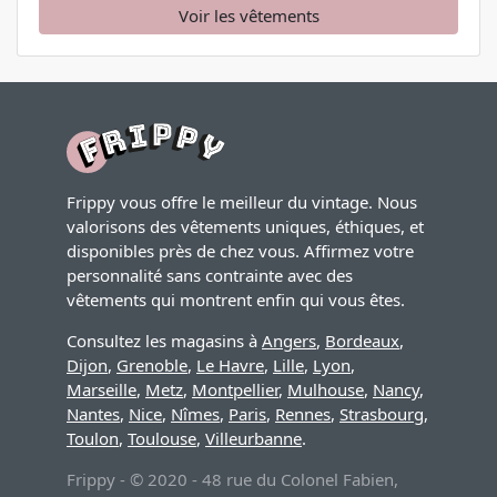
Voir les vêtements
Frippy vous offre le meilleur du vintage. Nous
valorisons des vêtements uniques, éthiques, et
disponibles près de chez vous. Affirmez votre
personnalité sans contrainte avec des
vêtements qui montrent enfin qui vous êtes.
Consultez les magasins à
Angers
,
Bordeaux
,
Dijon
,
Grenoble
,
Le Havre
,
Lille
,
Lyon
,
Marseille
,
Metz
,
Montpellier
,
Mulhouse
,
Nancy
,
Nantes
,
Nice
,
Nîmes
,
Paris
,
Rennes
,
Strasbourg
,
Toulon
,
Toulouse
,
Villeurbanne
.
Frippy - © 2020 - 48 rue du Colonel Fabien,