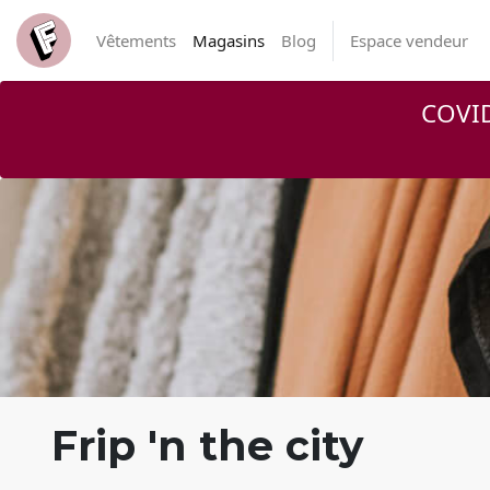
Vêtements
Magasins
Blog
Espace vendeur
COVID
Frip 'n the city