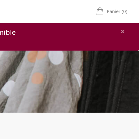
Panier (0)
×
nible