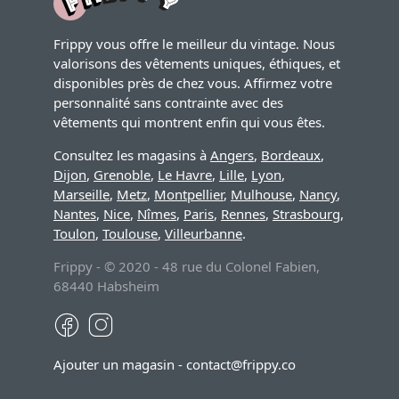
Frippy vous offre le meilleur du vintage. Nous
valorisons des vêtements uniques, éthiques, et
disponibles près de chez vous. Affirmez votre
personnalité sans contrainte avec des
vêtements qui montrent enfin qui vous êtes.
Consultez les magasins à
Angers
,
Bordeaux
,
Dijon
,
Grenoble
,
Le Havre
,
Lille
,
Lyon
,
Marseille
,
Metz
,
Montpellier
,
Mulhouse
,
Nancy
,
Nantes
,
Nice
,
Nîmes
,
Paris
,
Rennes
,
Strasbourg
,
Toulon
,
Toulouse
,
Villeurbanne
.
Frippy - © 2020 - 48 rue du Colonel Fabien,
68440 Habsheim
Facebook
Instagram
Ajouter un magasin
-
contact@frippy.co