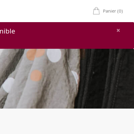
Panier (0)
×
nible