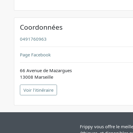
Coordonnées
0491760963
Page Facebook
66 Avenue de Mazargues
13008 Marseille
Voir l'itinéraire
Frippy vous offre le meil