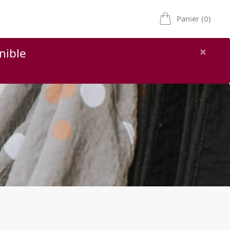
Panier (0)
×
nible